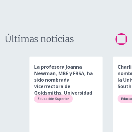
Últimas noticias
La profesora Joanna
Charli
Newman, MBE y FRSA, ha
nombr
sido nombrada
la Un
vicerrectora de
Sout
Goldsmiths, Universidad
de Londres
Educación Superior
Educac