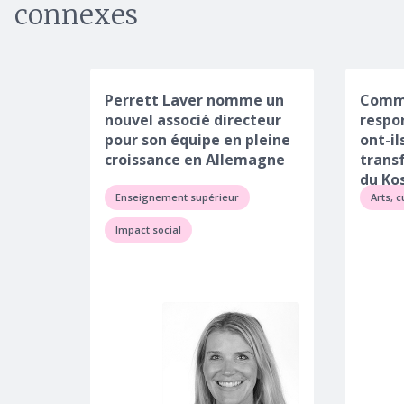
connexes
Perrett Laver nomme un
Comm
nouvel associé directeur
respo
pour son équipe en pleine
ont-il
croissance en Allemagne
transf
du Ko
Enseignement supérieur
Arts, c
Impact social