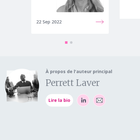
22 Sep 2022
24 oct.
À propos de l'auteur principal
Perrett Laver
Lire la bio