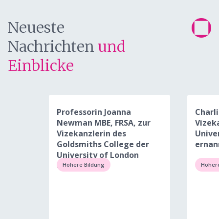
Neueste
Nachrichten
und
Einblicke
Professorin Joanna
Charli
Newman MBE, FRSA, zur
Vizek
Vizekanzlerin des
Unive
Goldsmiths College der
ernan
University of London
ernannt
Höhere Bildung
Höhere