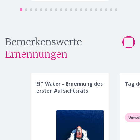
Bemerkenswerte
Ernennungen
EIT Water – Ernennung des
Tag d
ersten Aufsichtsrats
Umwelt