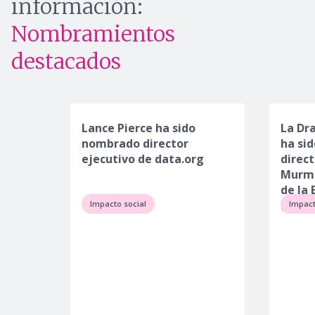
información:
Nombramientos
destacados
Lance Pierce ha sido
La Dr
nombrado director
ha si
ejecutivo de data.org
direct
Murma
de la
(sdw)
Impacto social
Impact