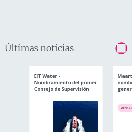
Últimas noticias
EIT Water -
Maart
Nombramiento del primer
nombr
Consejo de Supervisión
gener
Arte C