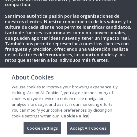
compartida.
Sentimos auténtica pasión por las organizaciones de
nuestros clientes. Nuestro conocimiento de los valores y la
cultura de cada cliente nos permite identificar candidatos,
tanto de fuentes tradicionales como no convencionales,
que pueden aportar ideas nuevas y tener un impacto real.
También nos permite representar a nuestros clientes con
franqueza y precisión, ofreciendo una valoración realista
de los factores diferenciadores, las oportunidades y los
retos que atraerán a los individuos más fuertes.
About Cookies
Política de privacidad
Condiciones de uso
Cookies
We use cookies to improve your browsing experience. By
clicking “Accept All Cookies”, you agree to the storing of
cookies on your device to enhance site navigation,
analyse site usage, and assist in our marketing efforts.
You can modify your cookie preferences by clicking on
cookie settings within our
Cookie Policy
2025 Perrett Laver. Todos los derechos reservados.
Cookie Settings
Accept All Cookies