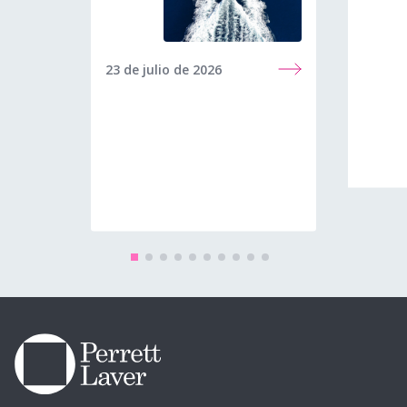
23 de julio de 2026
8 de ju