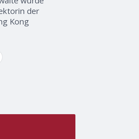
hwaite wurde
ktorin der
ng Kong