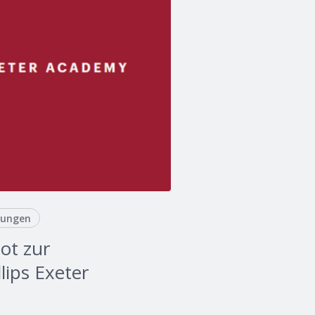
tungen
iot zur
llips Exeter