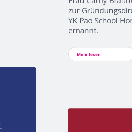
Frau Cathy Brait
zur Gründungsdire
YK Pao School Ho
ernannt.
Mehr lesen