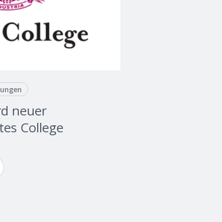
tungen
rd neuer
tes College