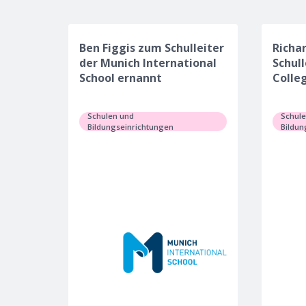
Ben Figgis zum Schulleiter
Richa
der Munich International
Schul
School ernannt
Colle
Schulen und
Schul
Bildungseinrichtungen
Bildun