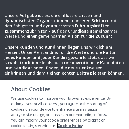
Unsere Aufgabe ist es, die einflussreichsten und
dynamischsten Organisationen in unseren Sektoren mit
den fähigsten und dynamischsten Führungskräften
zusammenzubringen - auf der Grundlage gemeinsamer
Werte und einer gemeinsamen Vision für die Zukunft.
Unsere Kunden und Kundinnen liegen uns wirklich am
Herzen. Unser Verständnis für die Werte und die Kultur
jedes Kunden und jeder Kundin gewährleistet, dass wir
sowohl traditionelle als auch unkonventionelle Kandidaten
und Kandidatinnen finden, die neue Denkweisen
einbringen und damit einen echten Beitrag leisten können.
About Cookies
Datenschutzbestimmungen
Nutzungsbedingungen
Cookies
We use cookies to improve your browsing experience. By
clicking “Accept All Cookies”, you agree to the storing of
cookies on your device to enhance site navigation,
analyse site usage, and assist in our marketing efforts.
You can modify your cookie preferences by clicking on
cookie settings within our
Cookie Policy