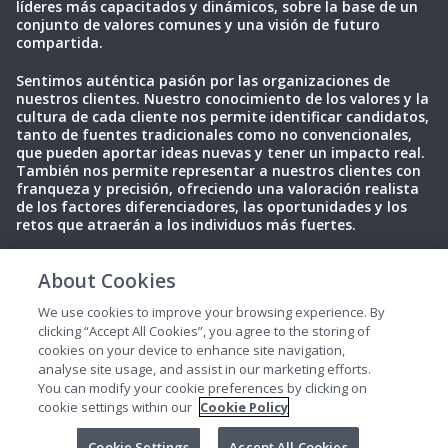
líderes más capacitados y dinámicos, sobre la base de un
conjunto de valores comunes y una visión de futuro
compartida.
Sentimos auténtica pasión por las organizaciones de
nuestros clientes. Nuestro conocimiento de los valores y la
cultura de cada cliente nos permite identificar candidatos,
tanto de fuentes tradicionales como no convencionales,
que pueden aportar ideas nuevas y tener un impacto real.
También nos permite representar a nuestros clientes con
franqueza y precisión, ofreciendo una valoración realista
de los factores diferenciadores, las oportunidades y los
retos que atraerán a los individuos más fuertes.
About Cookies
Política de privacidad
Condiciones de uso
Cookies
We use cookies to improve your browsing experience. By
clicking “Accept All Cookies”, you agree to the storing of
cookies on your device to enhance site navigation,
analyse site usage, and assist in our marketing efforts.
You can modify your cookie preferences by clicking on
cookie settings within our
Cookie Policy
2025 Perrett Laver. Todos los derechos reservados.
Cookie Settings
Accept All Cookies