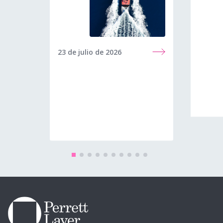
23 de julio de 2026
8 de ju