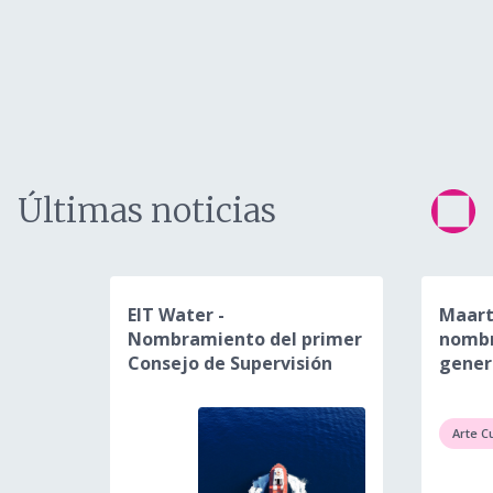
Últimas noticias
EIT Water -
Maart
Nombramiento del primer
nombr
Consejo de Supervisión
gener
Arte C