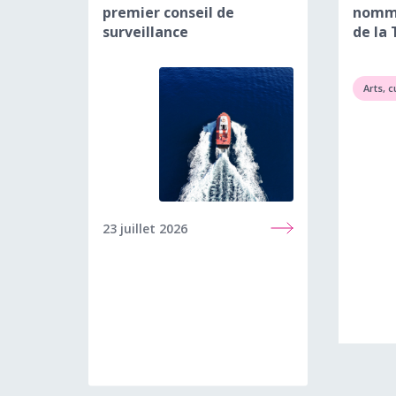
premier conseil de
nommé
surveillance
de la 
Arts, c
23 juillet 2026
8 juin 