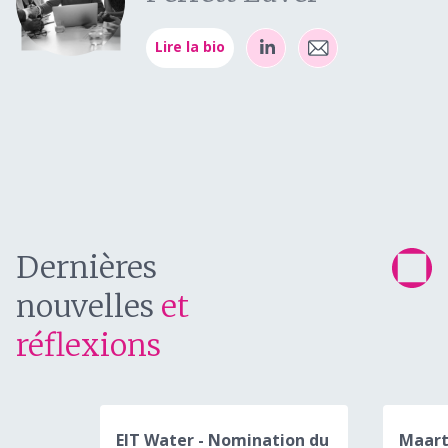
Lire la bio
Dernières
nouvelles
et
réflexions
EIT Water - Nomination du
Maart