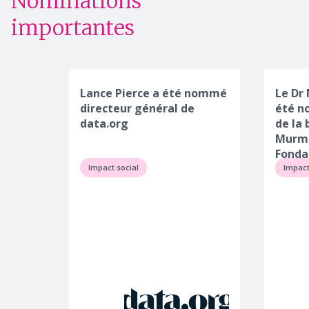
Nominations
importantes
Lance Pierce a été nommé
Le Dr
directeur général de
été n
data.org
de la 
Murma
Fonda
allem
Impact social
Impact