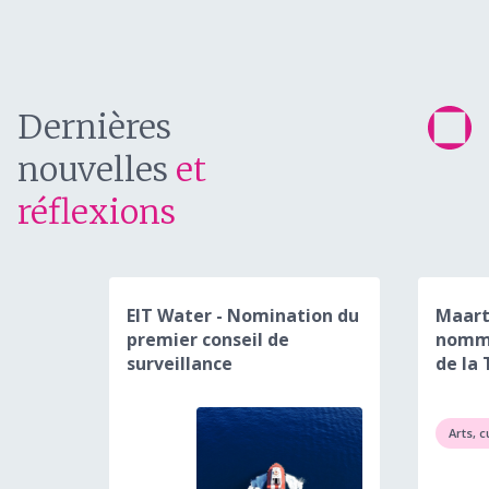
Dernières
nouvelles
et
réflexions
EIT Water - Nomination du
Maart
premier conseil de
nommé
surveillance
de la 
Arts, c