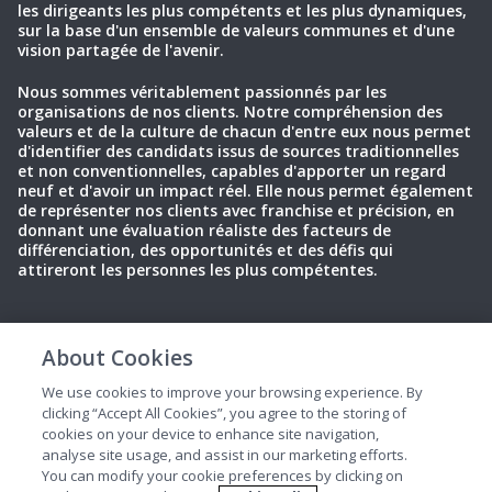
les dirigeants les plus compétents et les plus dynamiques,
sur la base d'un ensemble de valeurs communes et d'une
vision partagée de l'avenir.
Nous sommes véritablement passionnés par les
organisations de nos clients. Notre compréhension des
valeurs et de la culture de chacun d'entre eux nous permet
d'identifier des candidats issus de sources traditionnelles
et non conventionnelles, capables d'apporter un regard
neuf et d'avoir un impact réel. Elle nous permet également
de représenter nos clients avec franchise et précision, en
donnant une évaluation réaliste des facteurs de
différenciation, des opportunités et des défis qui
attireront les personnes les plus compétentes.
About Cookies
Politique de
Conditions
Cookies
confidentialité
d'utilisation
We use cookies to improve your browsing experience. By
clicking “Accept All Cookies”, you agree to the storing of
cookies on your device to enhance site navigation,
analyse site usage, and assist in our marketing efforts.
You can modify your cookie preferences by clicking on