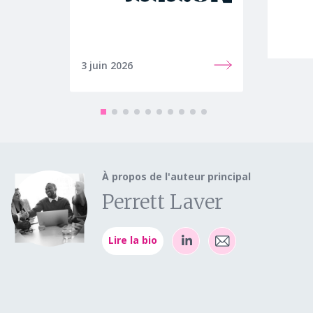
3 juin 2026
28 mai
À propos de l'auteur principal
Perrett Laver
Lire la bio