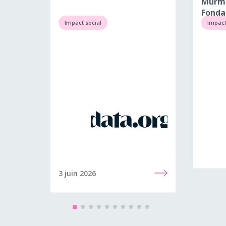
Murma
Fonda
allem
Impact social
Impact
3 juin 2026
28 mai