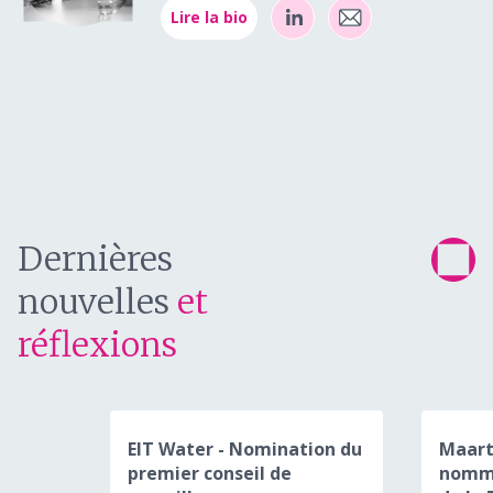
Lire la bio
Dernières
nouvelles
et
réflexions
EIT Water - Nomination du
Maart
premier conseil de
nommé