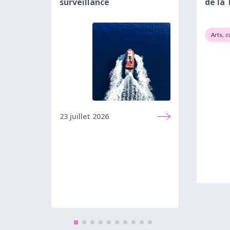
surveillance
de la 
Arts, c
23 juillet 2026
8 juin 