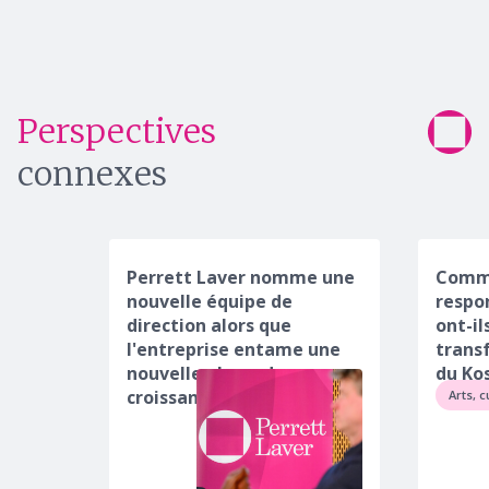
Perspectives
connexes
Perrett Laver nomme une
Comm
nouvelle équipe de
respo
direction alors que
ont-il
l'entreprise entame une
transf
nouvelle phase de
du Ko
croissance
Arts, c