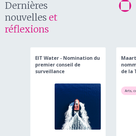
Dernières
nouvelles
et
réflexions
EIT Water - Nomination du
Maart
premier conseil de
nommé
surveillance
de la 
Arts, c