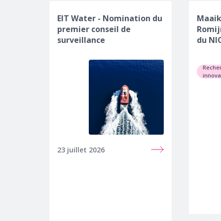
EIT Water - Nomination du
Maaik
premier conseil de
Romij
surveillance
du NI
Recher
innova
23 juillet 2026
27 mai