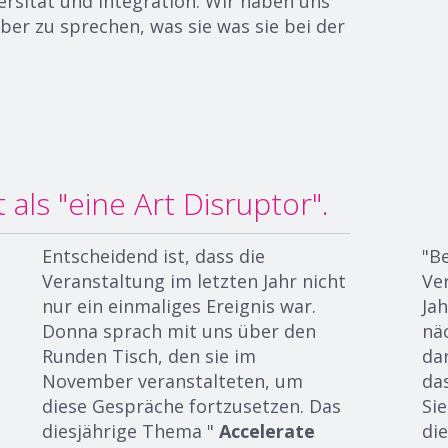
ersität und Integration
.
Wir haben uns
ber zu sprechen, was
sie
was sie bei der
 als "eine Art Disruptor".
Entscheidend ist, dass die
"Be
Veranstaltung im letzten Jahr nicht
Ve
nur ein einmaliges Ereignis war.
Ja
Donna sprach mit uns über den
nä
Runden Tisch, den sie im
da
November veranstalteten, um
da
diese Gespräche fortzusetzen. Das
Sie
diesjährige Thema "
Accelerate
di