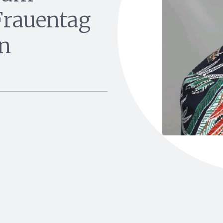
Frauentag
on