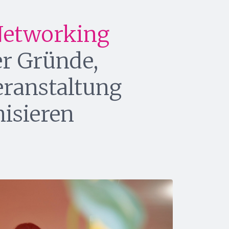
 Networking
er Gründe,
eranstaltung
nisieren